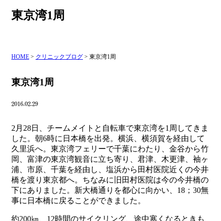
東京湾1周
HOME
>
クリニックブログ
>
東京湾1周
東京湾1周
2016.02.29
2月28日、チームメイトと自転車で東京湾を1周してきま
した。朝6時に日本橋を出発。横浜、横須賀を経由して
久里浜へ。東京湾フェリーで千葉にわたり、金谷から竹
岡、富津の東京湾観音に立ち寄り、君津、木更津、袖ヶ
浦、市原、千葉を経由し、塩浜から田村医院近くの今井
橋を渡り東京都へ。ちなみに旧田村医院は今の今井橋の
下にありました。新大橋通りを都心に向かい、18；30無
事に日本橋に戻ることができました。
約200㎞、12時間のサイクリング、途中寒くなるときも