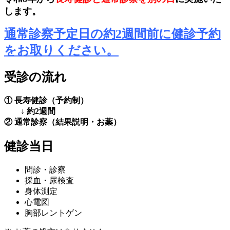
します。
通常診察予定日の約
2
週間前に健診予約
をお取りください。
受診の流れ
①
長寿健診（予約制）
↓
約
2
週間
②
通常診察（結果説明・お薬）
健診当日
問診・診察
採血・尿検査
身体測定
心電図
胸部レントゲン