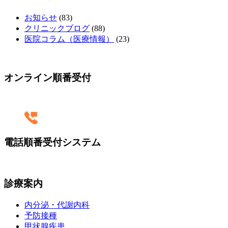
お知らせ
(83)
クリニックブログ
(88)
医院コラム（医療情報）
(23)
オンライン順番受付
電話順番受付システム
診療案内
内分泌・代謝内科
予防接種
甲状腺疾患